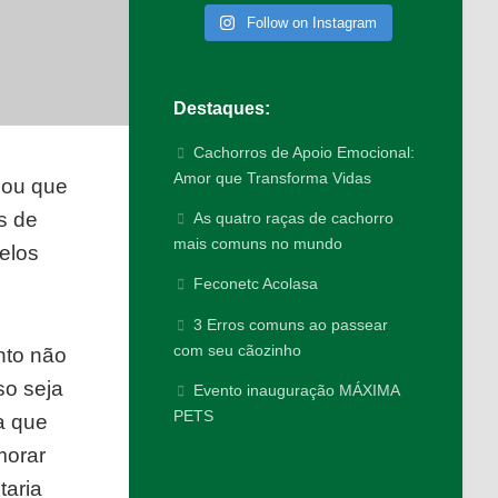
Follow on Instagram
Destaques:
Cachorros de Apoio Emocional:
Amor que Transforma Vidas
sou que
s de
As quatro raças de cachorro
mais comuns no mundo
elos
Feconetc Acolasa
3 Erros comuns ao passear
com seu cãozinho
nto não
so seja
Evento inauguração MÁXIMA
PETS
a que
morar
taria