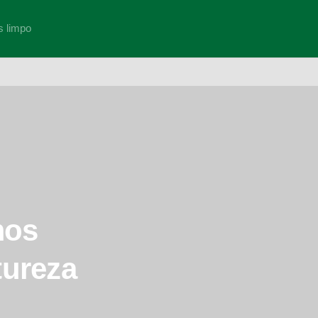
s limpo
mos
tureza