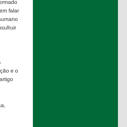
formado
em falar
 humano
sufruir
s
nção e o
artigo
sa,