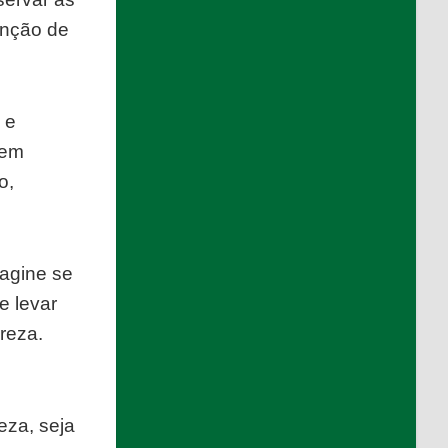
unção de
 e
cem
o,
agine se
e levar
reza.
eza, seja