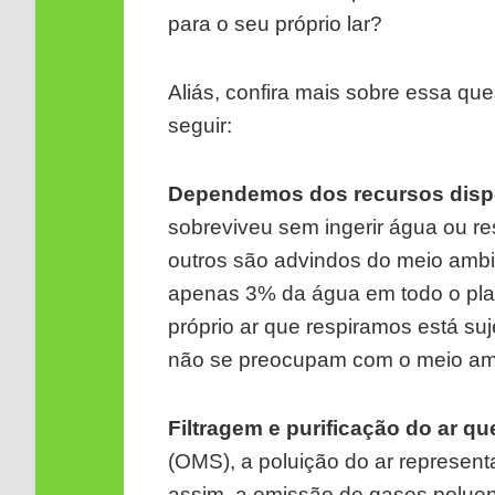
para o seu próprio lar?
Aliás, confira mais sobre essa que
seguir:
Dependemos dos recursos dispo
sobreviveu sem ingerir água ou re
outros são advindos do meio ambie
apenas 3% da água em todo o plane
próprio ar que respiramos está suj
não se preocupam com o meio am
Filtragem e purificação do ar q
(OMS), a poluição do ar represen
assim, a emissão de gases poluen