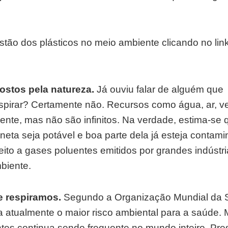
stão dos plásticos no meio ambiente clicando no lin
stos pela natureza.
Já ouviu falar de alguém que
spirar? Certamente não. Recursos como água, ar, v
nte, mas não são infinitos. Na verdade, estima-se 
ta seja potável e boa parte dela já esteja contam
eito a gases poluentes emitidos por grandes indústr
biente.
ue respiramos.
Segundo a Organização Mundial da
ta atualmente o maior risco ambiental para a saúde
tes continua sendo frequente no mundo inteiro. Pre