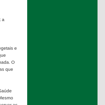
k a
egetais e
que
inada. O
ias que
 Saúde
. Mesmo
servar as