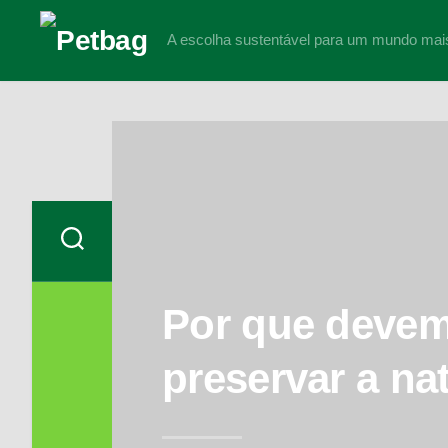
Skip
to
A escolha sustentável para um mundo mai
content
Por que deve
preservar a na