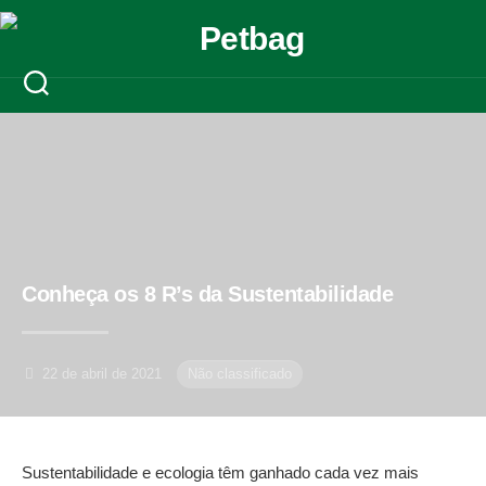
Skip
to
content
Conheça os 8 R’s da Sustentabilidade
22 de abril de 2021
Não classificado
Sustentabilidade e ecologia têm ganhado cada vez mais