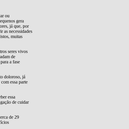
car ou
pequenos gera
res, já que, por
ir as necessidades
istos, muitas
tros seres vivos
gradam de
para a fase
o doloroso, já
 com essa parte
ber essa
igação de cuidar
erca de 29
ícios