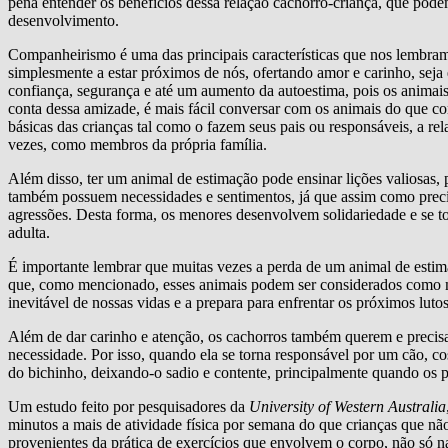
pena entender os benefícios dessa relação cachorro-criança, que podem
desenvolvimento.
Companheirismo é uma das principais características que nos lembramo
simplesmente a estar próximos de nós, ofertando amor e carinho, sej
confiança, segurança e até um aumento da autoestima, pois os animais 
conta dessa amizade, é mais fácil conversar com os animais do que c
básicas das crianças tal como o fazem seus pais ou responsáveis, a re
vezes, como membros da própria família.
Além disso, ter um animal de estimação pode ensinar lições valiosas, p
também possuem necessidades e sentimentos, já que assim como preci
agressões. Desta forma, os menores desenvolvem solidariedade e se to
adulta.
É importante lembrar que muitas vezes a perda de um animal de estima
que, como mencionado, esses animais podem ser considerados como mem
inevitável de nossas vidas e a prepara para enfrentar os próximos lut
Além de dar carinho e atenção, os cachorros também querem e precis
necessidade. Por isso, quando ela se torna responsável por um cão, co
do bichinho, deixando-o sadio e contente, principalmente quando os p
Um estudo feito por pesquisadores da
University of Western Australia
minutos a mais de atividade física por semana do que crianças que n
provenientes da prática de exercícios que envolvem o corpo, não só na 