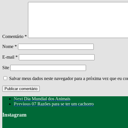
Comentário
*
Nome
*
E-mail
*
Site
Salvar meus dados neste navegador para a próxima vez que eu co
Next
Dia Mundial dos Animais
Previous
07 Razões para se ter um cachorro
Instagram