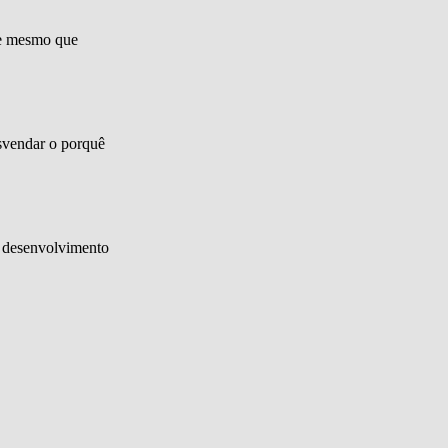
s e mesmo que
esvendar o porquê
o desenvolvimento