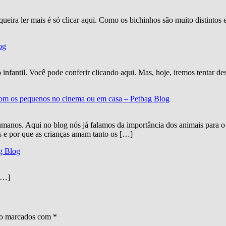
ueira ler mais é só clicar aqui. Como os bichinhos são muito distinto
og
infantil. Você pode conferir clicando aqui. Mas, hoje, iremos tentar d
r com os pequenos no cinema ou em casa – Petbag Blog
umanos. Aqui no blog nós já falamos da importância dos animais para 
as e por que as crianças amam tanto os […]
g Blog
[…]
ão marcados com
*