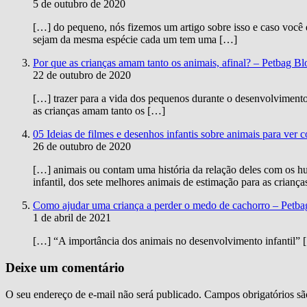
5 de outubro de 2020
[…] do pequeno, nós fizemos um artigo sobre isso e caso você q
sejam da mesma espécie cada um tem uma […]
Por que as crianças amam tanto os animais, afinal? – Petbag Bl
22 de outubro de 2020
[…] trazer para a vida dos pequenos durante o desenvolvimento 
as crianças amam tanto os […]
05 Ideias de filmes e desenhos infantis sobre animais para ve
26 de outubro de 2020
[…] animais ou contam uma história da relação deles com os h
infantil, dos sete melhores animais de estimação para as crianç
Como ajudar uma criança a perder o medo de cachorro – Petba
1 de abril de 2021
[…] “A importância dos animais no desenvolvimento infantil” 
Deixe um comentário
O seu endereço de e-mail não será publicado.
Campos obrigatórios s