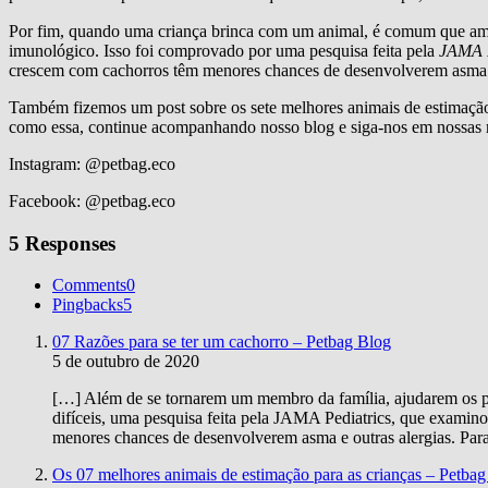
Por fim, quando uma criança brinca com um animal, é comum que ambo
imunológico. Isso foi comprovado por uma pesquisa feita pela
JAMA P
crescem com cachorros têm menores chances de desenvolverem asma e
Também fizemos um post sobre os sete melhores animais de estimação p
como essa, continue acompanhando nosso blog e siga-nos em nossas r
Instagram: @petbag.eco
Facebook: @petbag.eco
5 Responses
Comments
0
Pingbacks
5
07 Razões para se ter um cachorro – Petbag Blog
5 de outubro de 2020
[…] Além de se tornarem um membro da família, ajudarem os 
difíceis, uma pesquisa feita pela JAMA Pediatrics, que exami
menores chances de desenvolverem asma e outras alergias. Para 
Os 07 melhores animais de estimação para as crianças – Petba