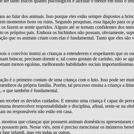
 ser tanto físicos quanto psicológicos e auxiliar o menor em todo o seu
s ao falar dos animais. Isso porque eles estão sempre dispostos a brin
a em momentos bons ou ruins. Segundo pesquisas, essa ligação para os 
os fazem se sentir queridos. Alguns até se tornam confidentes dos meno
om os próprios pais. Embora os bichinhos não possam, obviamente, supr
lação que os animais criam com elas é fundamental. Tanto que eles são v
ois o convívio instrui as crianças a entenderem e respeitarem que os ou
sam brincar, precisam dormir e, tal como gostam de carinho, não se a
rnam menos egoístas, melhorando habilidades sociais importantíssimas 
ção é o primeiro contato de uma criança com o luto. Isso pode ser muit
bros da própria família. Porém, tal processo ensina a criança a lidar
os, o que também é fundamental.
am receber os devidos cuidados. E mesmo uma criança é capaz de perce
stuma desenvolver responsabilidade e disciplina, afinal, sente-se na obr
ais ou responsáveis não estão em casa.
, mostrou que crianças que possuem animais domésticos apresentaram c
ão possuem pets. Nesse viés, nem é preciso mencionar os inúmeros benef
fase infantil, mas em todas as outras.