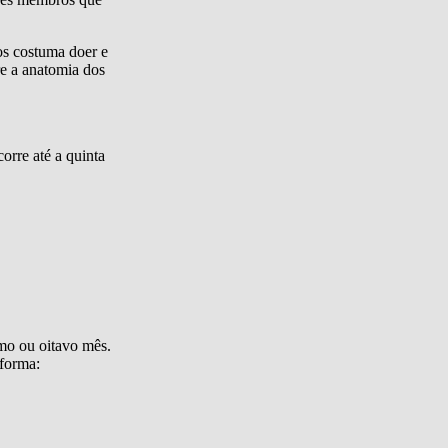
os costuma doer e
re a anatomia dos
orre até a quinta
imo ou oitavo mês.
 forma: