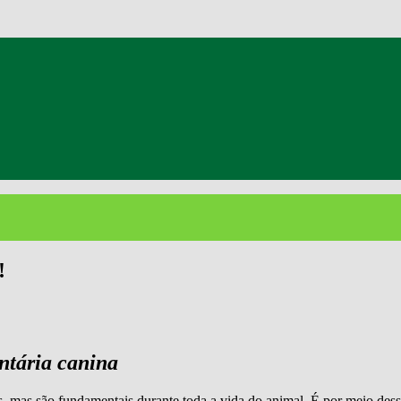
!
ntária canina
, mas são fundamentais durante toda a vida do animal. É por meio de