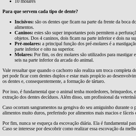
10 molares
Para que servem cada tipo de dente?
Incisivos:
são os dentes que ficam na parte da frente da boca do 
alimentos.
Caninos:
estes são super importantes pois permitem a perfuraçã
objetos. Dos 4 caninos, dois ficam na parte inferior e dois na su
Pré-molares:
a principal função dos pré-molares é a mastigação
parte inferior e oito na superior.
Molares:
Por fim, os dez molares são utilizados para mastigar e
seis na parte inferior da arcada do animal.
Vale ressaltar que quando o cachorro não realiza um troca completa d
pet pode ficar com dentes duplos e estar mais propício ao desenvolvi
os dentes e, consequentemente, a formação de tártaro.
Por isso, é fundamental que o animal tenha mordedores, brinquedos, esp
extração dos dentes decíduos. Além disso, um profissional da veterinár
Caso ocorram sangramentos na gengiva do seu amiguinho durante o proc
alimentos muito duros, preferindo por alimentos mais macios e fáceis
Por fim, nunca se esqueça da escovação diária. Ela é fundamental par
Caso se interesse por descobrir como realizar essa escovação da melho