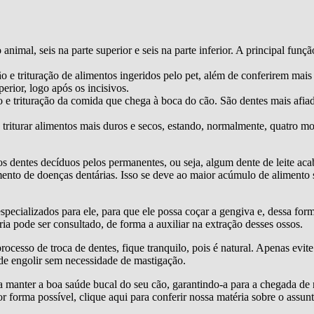
animal, seis na parte superior e seis na parte inferior. A principal funç
o e trituração de alimentos ingeridos pelo pet, além de conferirem mais
perior, logo após os incisivos.
 e trituração da comida que chega à boca do cão. São dentes mais afiad
 triturar alimentos mais duros e secos, estando, normalmente, quatro mol
os dentes decíduos pelos permanentes, ou seja, algum dente de leite aca
mento de doenças dentárias. Isso se deve ao maior acúmulo de alimento
ecializados para ele, para que ele possa coçar a gengiva e, dessa forma,
ia pode ser consultado, de forma a auxiliar na extração desses ossos.
esso de troca de dentes, fique tranquilo, pois é natural. Apenas evite 
 de engolir sem necessidade de mastigação.
a manter a boa saúde bucal do seu cão, garantindo-a para a chegada de
r forma possível, clique aqui para conferir nossa matéria sobre o assunt