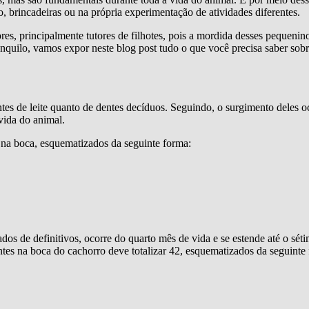
brincadeiras ou na própria experimentação de atividades diferentes.
s, principalmente tutores de filhotes, pois a mordida desses pequenin
anquilo, vamos expor neste blog post tudo o que você precisa saber sob
es de leite quanto de dentes decíduos. Seguindo, o surgimento deles oc
vida do animal.
te na boca, esquematizados da seguinte forma:
s de definitivos, ocorre do quarto mês de vida e se estende até o sét
es na boca do cachorro deve totalizar 42, esquematizados da seguinte