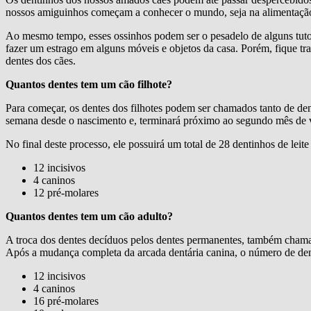
nossos amiguinhos começam a conhecer o mundo, seja na alimentação, 
Ao mesmo tempo, esses ossinhos podem ser o pesadelo de alguns tutore
fazer um estrago em alguns móveis e objetos da casa. Porém, fique tr
dentes dos cães.
Quantos dentes tem um cão filhote?
Para começar, os dentes dos filhotes podem ser chamados tanto de dent
semana desde o nascimento e, terminará próximo ao segundo mês de 
No final deste processo, ele possuirá um total de 28 dentinhos de lei
12 incisivos
4 caninos
12 pré-molares
Quantos dentes tem um cão adulto?
A troca dos dentes decíduos pelos dentes permanentes, também chamado
Após a mudança completa da arcada dentária canina, o número de dent
12 incisivos
4 caninos
16 pré-molares