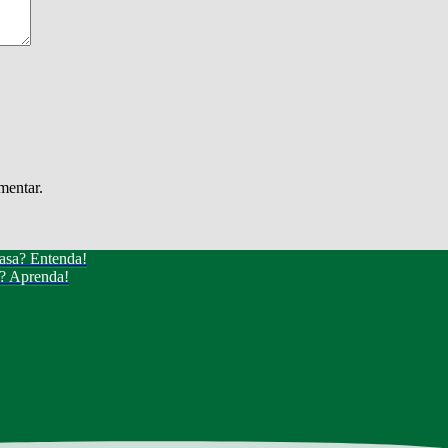
mentar.
casa? Entenda!
a? Aprenda!