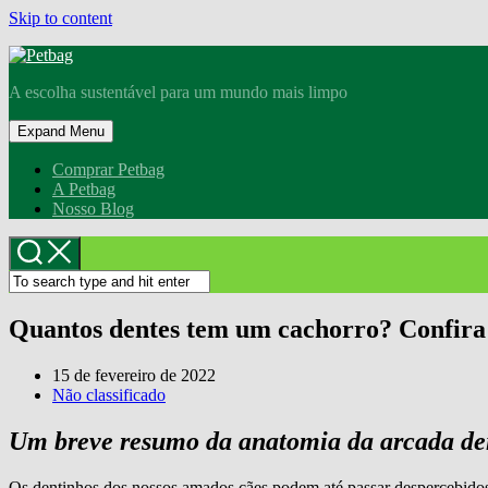
Skip to content
A escolha sustentável para um mundo mais limpo
Expand Menu
Comprar Petbag
A Petbag
Nosso Blog
Quantos dentes tem um cachorro? Confira
15 de fevereiro de 2022
Não classificado
Um breve resumo da anatomia da arcada de
Os dentinhos dos nossos amados cães podem até passar despercebidos